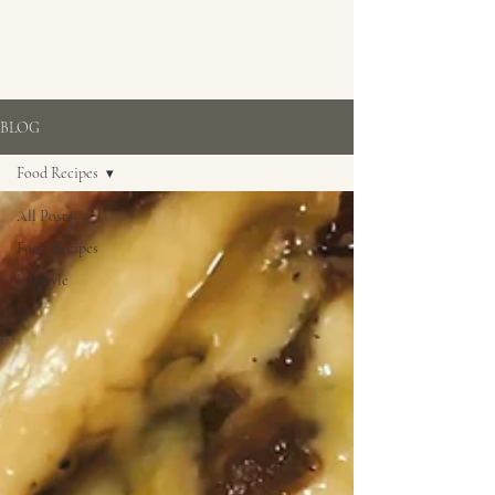
SARAH AZHARI
BLOG
Food Recipes
All Posts
Food Recipes
Lifestyle